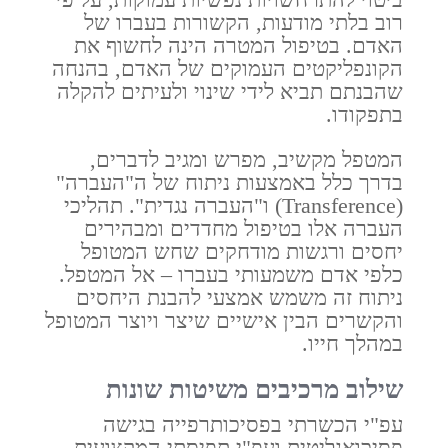
רוב בלתי מודעות, הקשורות בעברו של
האדם. בטיפול המטרה הינה לחשוף את
הקונפליקטים העמוקים של האדם, בהנחה
שהבנתם תביא לידי שינוי ולעיתים להקלה
בתפקודו.
המטפל מקשיב, מפרש ומגיב לדברים,
בדרך כלל באמצעות ניתוח של ה"העברה"
(Transference) ו"העברה נגדית". תהליכי
העברה אלו בטיפול מחדדים ומבהירים
יחסים ורגשות מודחקים שחש המטופל
כלפי אדם משמעותי בעברו – אל המטפל.
ניתוח זה משמש אמצעי להבנת היחסים
והקשרים הבין אישיים שיצר ויוצר המטופל
במהלך חייו.
שילוב מרכיבים משיטות שונות
עפ"י הכשרתי בפסיכותרפייה בגישה
פסיכואנליטית ועפ"י תפיסתי המקצועית